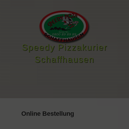
Speedy Pizzakurier
Schaffhausen
Online Bestellung